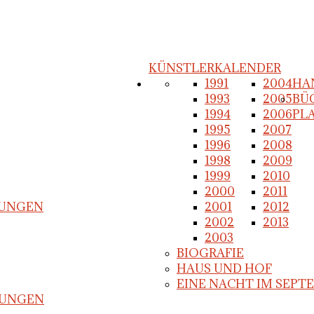
KÜNSTLERKALENDER
1991
2004
HA
1993
2005
BÜ
1994
2006
PL
1995
2007
1996
2008
1998
2009
1999
2010
2000
2011
NUNGEN
2001
2012
2002
2013
2003
BIOGRAFIE
HAUS UND HOF
EINE NACHT IM SEPTE
NUNGEN