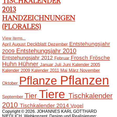
TISCHKALENDER
2013
HANDZEICHNUNGEN
(FLORALES)
View items...
Entstehungsjahr
April
August
Deckblatt
Dezember
Entstehungsjahr 2010
2009
Frosch
Frösche
Entstehungsjahr 2012
Februar
Huhn
Hühner
Januar
Juli
Juni
Kalender 2005
Mai
März
November
Kalender 2009
Kalender 2011
Pflanzen
Pflanze
Oktober
Tiere
Tier
Tischkalender
September
2010
Tischkalender 2014
Vogel
Copyright © 2026. JOHANNES KARL GOTTHARD
NIEDLICH. Webkonzept, Design und Realisierung: