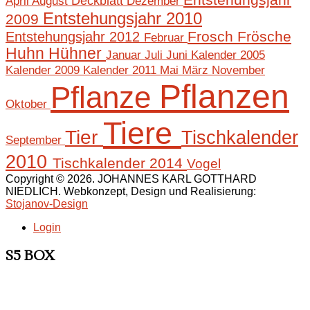
April
August
Deckblatt
Dezember
Entstehungsjahr 2010
2009
Frosch
Frösche
Entstehungsjahr 2012
Februar
Huhn
Hühner
Januar
Juli
Juni
Kalender 2005
Mai
März
November
Kalender 2009
Kalender 2011
Pflanzen
Pflanze
Oktober
Tiere
Tier
Tischkalender
September
2010
Tischkalender 2014
Vogel
Copyright © 2026. JOHANNES KARL GOTTHARD
NIEDLICH. Webkonzept, Design und Realisierung:
Stojanov-Design
Login
S5 BOX